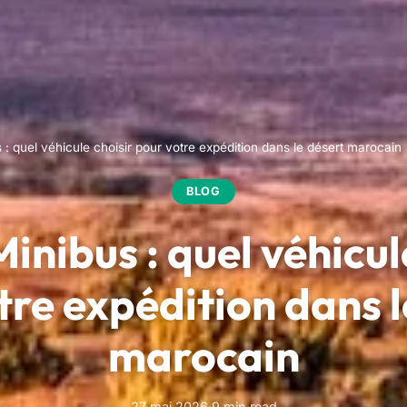
: quel véhicule choisir pour votre expédition dans le désert marocain
BLOG
inibus : quel véhicul
tre expédition dans l
marocain
27 mai 2026
·
9 min read