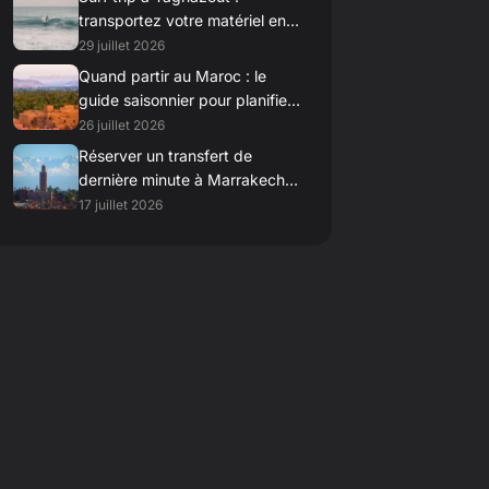
transportez votre matériel en
toute simplicité avec un
29 juillet 2026
véhicule spacieux
Quand partir au Maroc : le
guide saisonnier pour planifier
vos excursions en plein air
26 juillet 2026
Réserver un transfert de
dernière minute à Marrakech :
réactivité et fiabilité garanties
17 juillet 2026