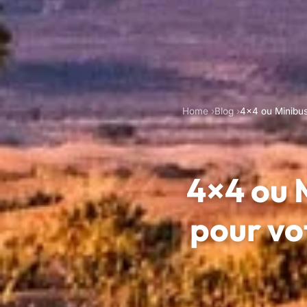
Home
Blog
4×4 ou Minibus 
4×4 ou M
pour vo