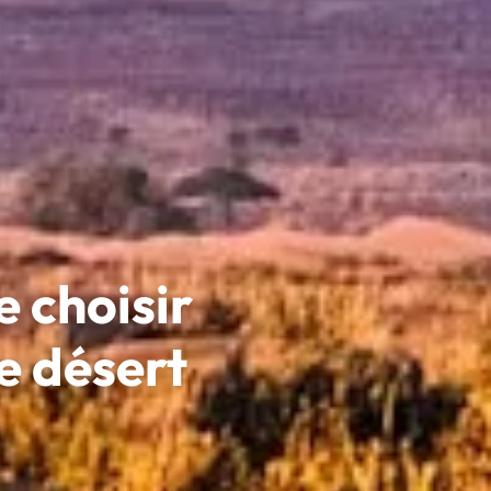
e choisir
e désert