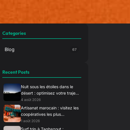
Categories
Blog
67
Recent Posts
Nuit sous les étoiles dans le
désert : optimisez votre trajet
vers Merzouga pour le
4 août 2026
coucher du soleil
Artisanat marocain : visitez les
coopératives les plus
authentiques loin des sentiers
1 août 2026
battus
Surf trip à Taghazout :