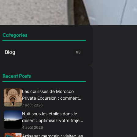
Categories
Blog
68
Recent Posts
Les coulisses de Morocco
Private Excursion : comment
nous sélectionnons nos
7 août 2026
chauffeurs d’élite
Nuit sous les étoiles dans le
désert : optimisez votre trajet
vers Merzouga pour le
4 août 2026
coucher du soleil
Artisanat marocain : visitez les