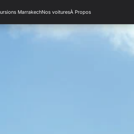
ursions Marrakech
Nos voitures
À Propos