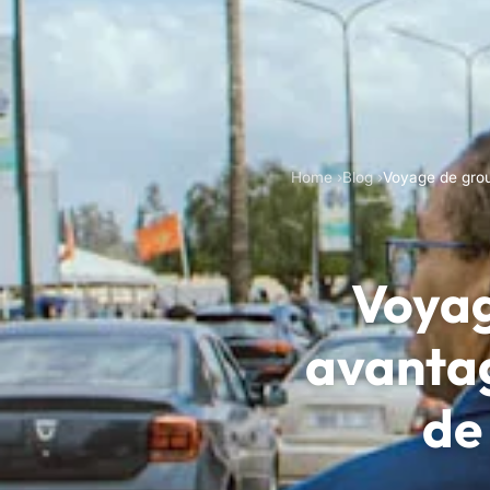
Home
Blog
Voyage de grou
Voyag
avantag
de