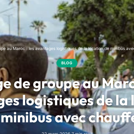
pe au Maroc : les avantages logistiques de la location de minibus ave
BLOG
e de groupe au Maroc
es logistiques de la 
 minibus avec chauff
22 mars 2026
·
7 min read