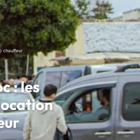
c chauffeur
 : les
location
eur