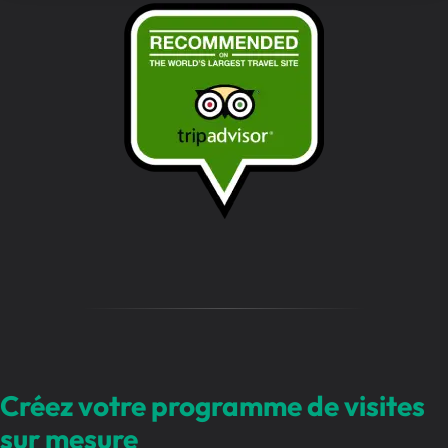
r
e
m
e
s
s
a
g
e
…
Créez votre programme de visites
sur mesure