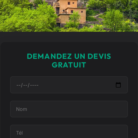
DEMANDEZ UN DEVIS
GRATUIT
D
a
t
N
e
o
m
T