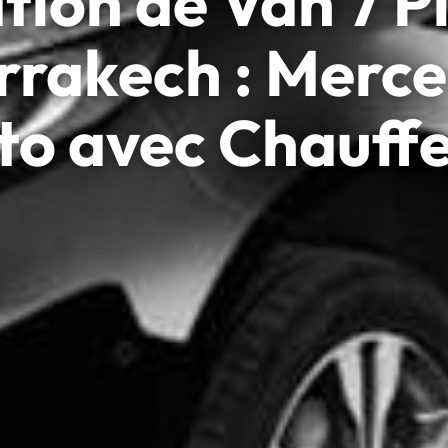
tion de Van 7 P
rakech : Merc
to avec Chauff