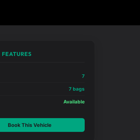
 FEATURES
7
7 bags
e
Available
Book This Vehicle