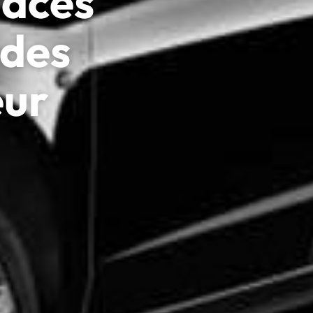
laces
edes
eur