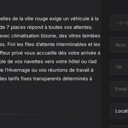
elles de la ville rouge exige un véhicule à la
D
de 7 places répond à toutes vos attentes.
a
ec climatisation bizone, des vitres teintées
t
N
. Fini les files d’attente interminables et les
e
o
ffeur privé vous accueille dès votre arrivée à
m
le de vos navettes vers votre hôtel ou riad
T
e l’Hivernage ou vos réunions de travail à
é
des tarifs fixes transparents déterminés à
l
E
m
a
O
i
b
l
j