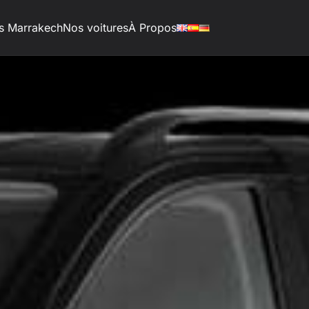
s Marrakech
Nos voitures
À Propos