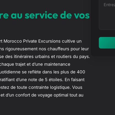
E
e
n
re au service de vos
t
t
r
e
z
rt Morocco Private Excursions cultive un
v
ons rigoureusement nos chauffeurs pour leur
o
ise des itinéraires urbains et routiers du pays.
t
 chaque trajet et d’une maintenance
r
quotidienne se reflète dans les plus de 400
e
atifiant d’une note de 5 étoiles. En faisant
m
stez de toute contrainte logistique. Vous
e
 et d’un confort de voyage optimal tout au
s
s