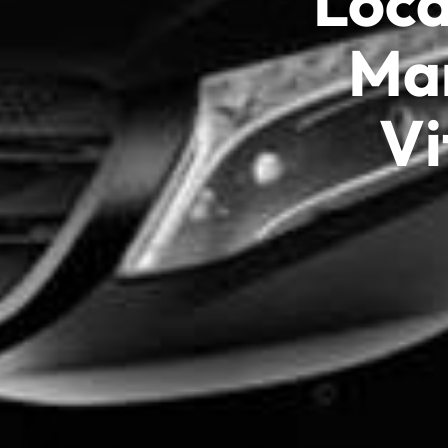
Loca
Mar
Vi