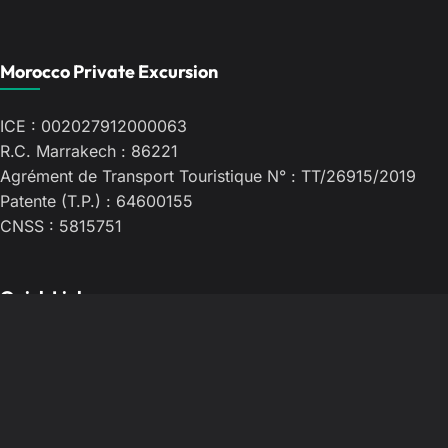
m
e
Morocco Private Excursion
s
s
a
ICE : 002027912000063
g
R.C. Marrakech : 86221
e
Agrément de Transport Touristique N° : TT/26915/2019
…
Patente (T.P.) : 64600155
CNSS : 5815751
Quick Links
Accueil
À Propos
Contact
Blog