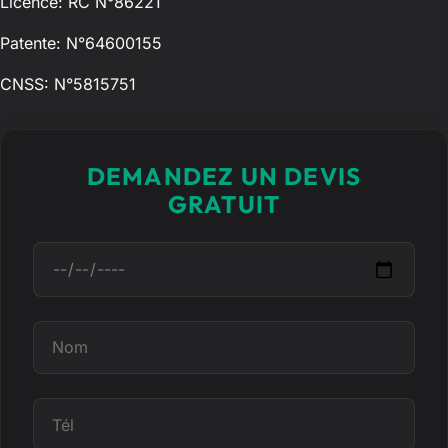
Licence: RC N°86221
Patente: N°64600155
CNSS: N°5815751
DEMANDEZ UN DEVIS
GRATUIT
D
a
t
e
N
o
m
T
é