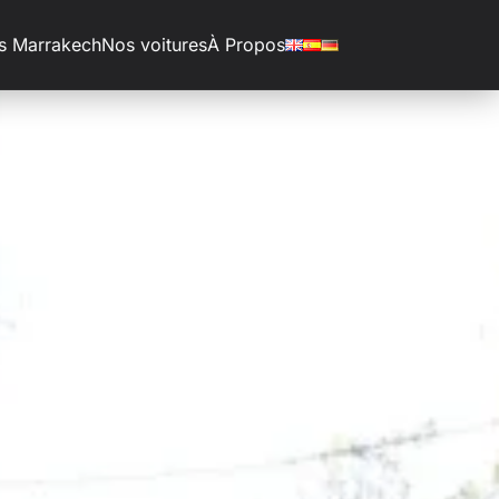
s Marrakech
Nos voitures
À Propos