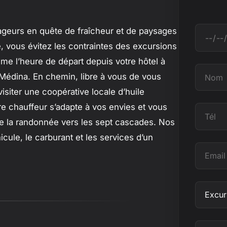
oyageurs en quête de fraîcheur et de paysages
D
, vous évitez les contraintes des excursions
a
e l’heure de départ depuis votre hôtel à
t
N
a Médina. En chemin, libre à vous de vous
e
o
visiter une coopérative locale d’huile
m
re chauffeur s’adapte à vos envies et vous
T
 de la randonnée vers les sept cascades. Nos
é
icule, le carburant et les services d’un
l
E
m
a
O
i
b
l
j