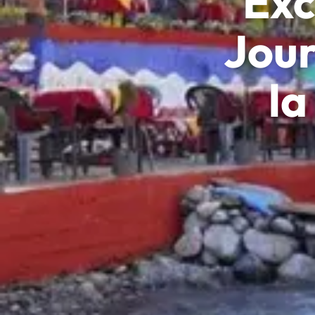
Exc
Jour
la