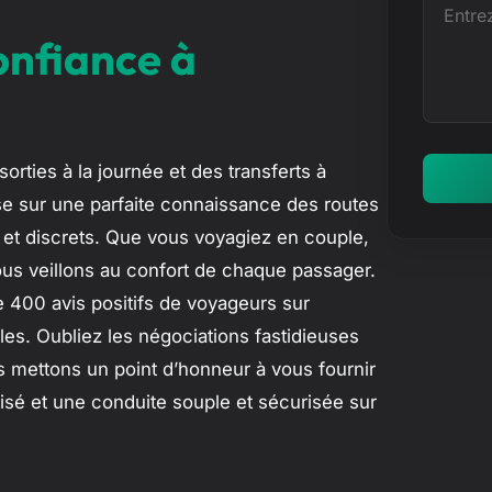
E
e
n
onfiance à
t
t
r
e
z
rties à la journée et des transferts à
v
se sur une parfaite connaissance des routes
o
et discrets. Que vous voyagiez en couple,
t
ous veillons au confort de chaque passager.
r
e 400 avis positifs de voyageurs sur
e
es. Oubliez les négociations fastidieuses
m
s mettons un point d’honneur à vous fournir
e
lisé et une conduite souple et sécurisée sur
s
s