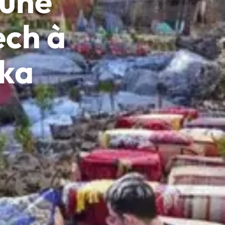
’une
ech à
ika