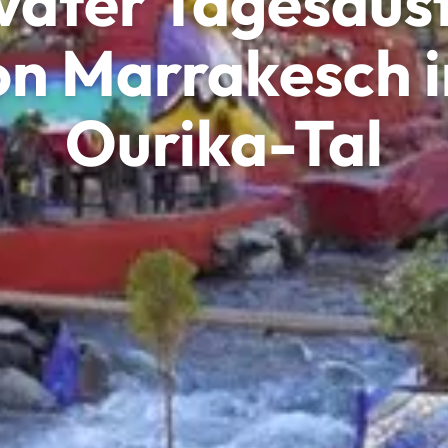
vater Tagesaus
on Marrakesch i
Ourika-Tal