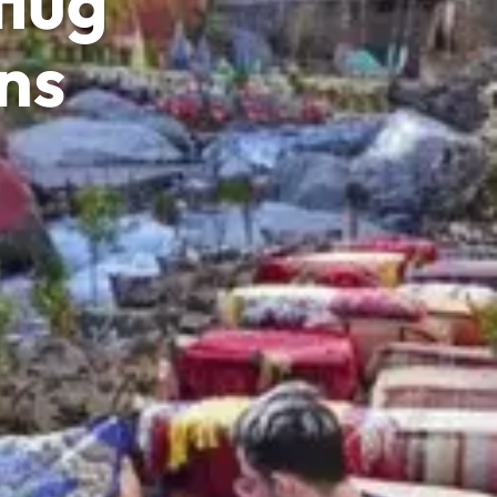
flug
ns