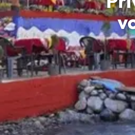
Pri
v