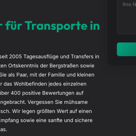
I
r
h
e
r
r für Transporte in
f
e
f
N
a
c
seit 2005 Tagesausflüge und Transfers in
h
kten Ortskenntnis der Bergstraßen sowie
r
e als Paar, mit der Familie und kleinen
i
ür das Wohlbefinden jedes einzelnen
c
 über 400 positive Bewertungen auf
h
eingebracht. Vergessen Sie mühsame
t
sch. Wir legen größten Wert auf einen
…
Empfang sowie eine sanfte und sichere
as.