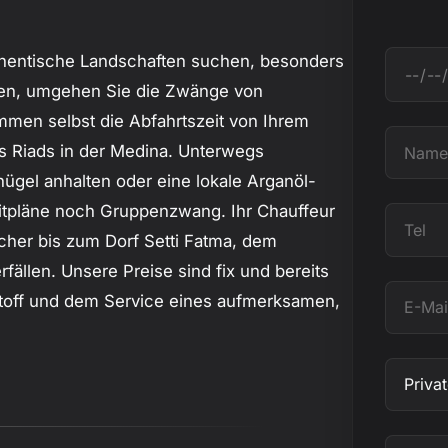
uthentische Landschaften suchen, besonders
D
eten, umgehen Sie die Zwänge von
a
mmen selbst die Abfahrtszeit von Ihrem
t
N
es Riads in der Medina. Unterwegs
u
a
hügel anhalten oder eine lokale Arganöl-
m
m
itpläne noch Gruppenzwang. Ihr Chauffeur
T
e
icher bis zum Dorf Setti Fatma, dem
e
llen. Unsere Preise sind fix und bereits
l
E
tstoff und dem Service eines aufmerksamen,
-
M
B
a
e
i
t
l