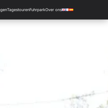
ngen
Tagestouren
Fuhrpark
Over ons