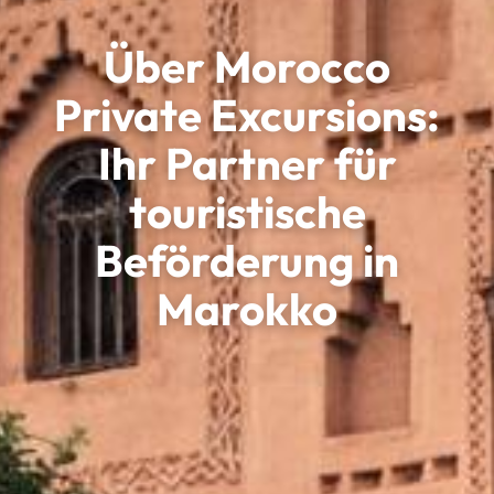
Über Morocco
Private Excursions:
Ihr Partner für
touristische
Beförderung in
Marokko