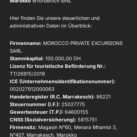
Marokko
erforderlich sind.
Hier finden Sie unsere steuerlichen und
administrativen Daten im Überblick:
Firmenname:
MOROCCO PRIVATE EXCURSIONS
SARL
Stammkapital:
100.000,00 DH
Lizenz für touristische Beförderung Nr.:
TT/26915/2019
ICE (Unternehmensidentifikationsnummer):
002027912000063
Handelsregister (R.C. Marrakesch):
86221
Steuernummer (I.F.):
25027775
Gewerbesteuer (T.P.):
64600155
CNSS (Sozialversicherung):
5815751
Firmensitz:
Magasin N°60, Menara Mhamid 3,
N°407, Marrakesch, Marokko