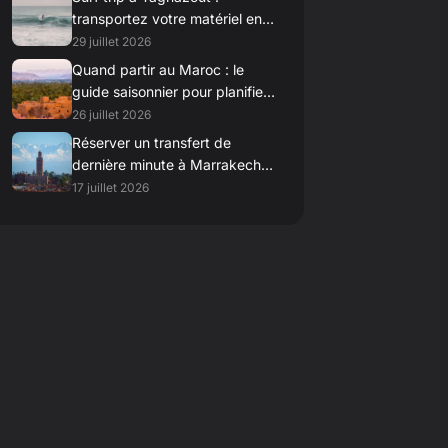
transportez votre matériel en
toute simplicité avec un
29 juillet 2026
véhicule spacieux
Quand partir au Maroc : le
guide saisonnier pour planifier
vos excursions en plein air
26 juillet 2026
Réserver un transfert de
dernière minute à Marrakech :
réactivité et fiabilité garanties
17 juillet 2026