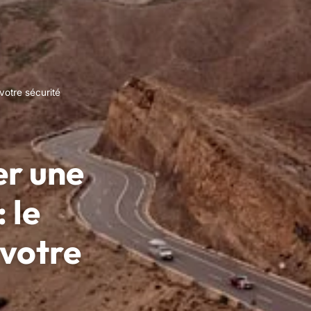
votre sécurité
er une
 le
votre