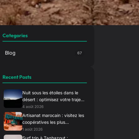
Categories
Blog
67
Recent Posts
Nuit sous les étoiles dans le
désert : optimisez votre trajet
vers Merzouga pour le
4 août 2026
coucher du soleil
Artisanat marocain : visitez les
coopératives les plus
authentiques loin des sentiers
1 août 2026
battus
Surf trip à Taghazout :