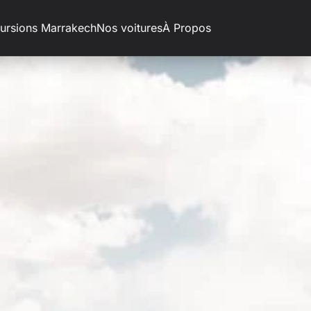
ursions Marrakech
Nos voitures
À Propos