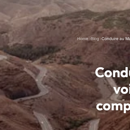
Home
Blog
Conduire au Mar
Condu
vo
comp