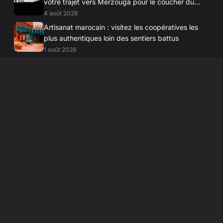
votre trajet vers Merzouga pour le coucher du
soleil
4 août 2026
Artisanat marocain : visitez les coopératives les
plus authentiques loin des sentiers battus
1 août 2026
Surf trip à Taghazout : transportez votre matériel
en toute simplicité avec un véhicule spacieux
29 juillet 2026
Quand partir au Maroc : le guide saisonnier pour
planifier vos excursions en plein air
26 juillet 2026
Related Articles
BLOG