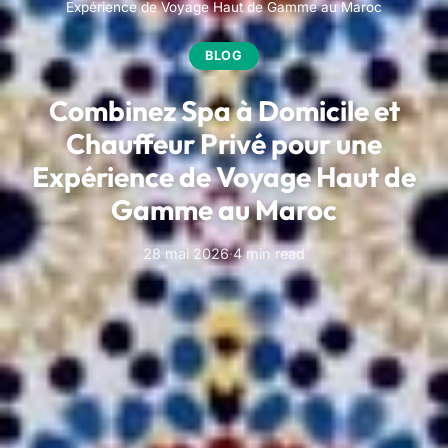
Expérience de Voyage Haut de Gamme au Maroc
BLOG
Combinez Spa à Domicile et
Chauffeur Privé pour une
Expérience de Voyage Haut de
Gamme au Maroc
28 mai 2026
·
4 min read