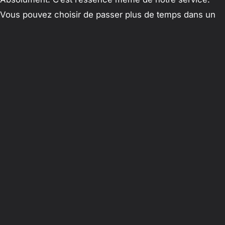
Vous pouvez choisir de passer plus de temps dans un
village ou de modifier votre trajet en cours de route
selon les conseils de votre chauffeur.
Comment se déroule la prise en charge ?
Que ce soit pour un transfert depuis l’aéroport ou un
départ de votre Riad dans la Médina, votre chauffeur
vous attendra à l’heure précise avec une pancarte à
votre nom, prêt à prendre en charge vos bagages.
Réservez votre évasion
authentique dès aujourd’hui
Ne laissez pas la logistique gâcher votre découverte du