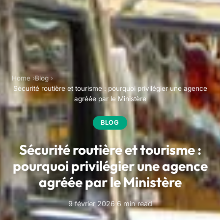
Home
Blog
Sécurité routière et tourisme : pourquoi privilégier une agence
agréée par le Ministère
BLOG
Sécurité routière et tourisme :
pourquoi privilégier une agence
agréée par le Ministère
9 février 2026
·
6 min read