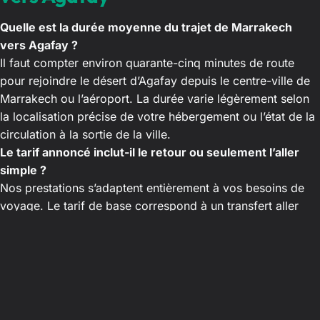
Quelle est la durée moyenne du trajet de Marrakech
vers Agafay ?
Il faut compter environ quarante-cinq minutes de route
pour rejoindre le désert d’Agafay depuis le centre-ville de
Marrakech ou l’aéroport. La durée varie légèrement selon
la localisation précise de votre hébergement ou l’état de la
circulation à la sortie de la ville.
Le tarif annoncé inclut-il le retour ou seulement l’aller
simple ?
Nos prestations s’adaptent entièrement à vos besoins de
voyage. Le tarif de base correspond à un transfert aller
simple. Cependant, vous pouvez très facilement réserver
un trajet retour ou une mise à disposition complète pour la
journée entière lors de votre demande en ligne.
Où le chauffeur nous récupère-t-il à notre départ de
Marrakech ?
Votre conducteur privé assure votre prise en charge au