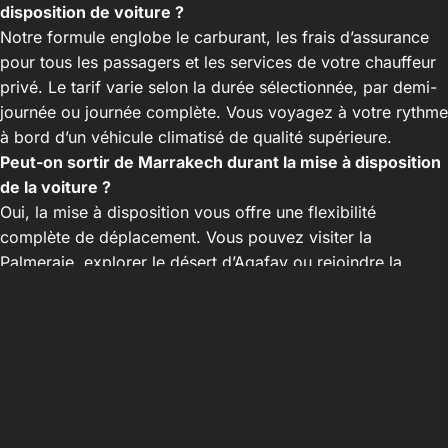
disposition de voiture ?
Notre formule englobe le carburant, les frais d’assurance
pour tous les passagers et les services de votre chauffeur
privé. Le tarif varie selon la durée sélectionnée, par demi-
journée ou journée complète. Vous voyagez à votre rythme
à bord d’un véhicule climatisé de qualité supérieure.
Peut-on sortir de Marrakech durant la mise à disposition
de la voiture ?
Oui, la mise à disposition vous offre une flexibilité
complète de déplacement. Vous pouvez visiter la
Palmeraie, explorer le désert d’Agafay ou rejoindre la
vallée de l’Ourika selon vos envies. Veuillez simplement
nous préciser votre itinéraire prévisionnel lors de la
réservation en ligne.
Les tarifs communiqués lors de la réservation de la mise
à disposition sont-ils fixes ?
Oui, tous nos prix sont fermes, définitifs et fixés à la
commande. Nous garantissons une transparence tarifaire