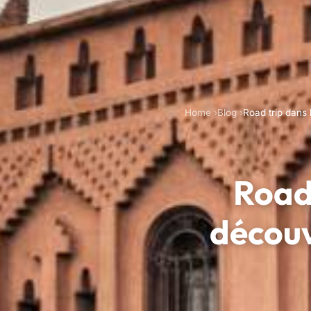
Home
Blog
Road trip dans 
Road 
découv