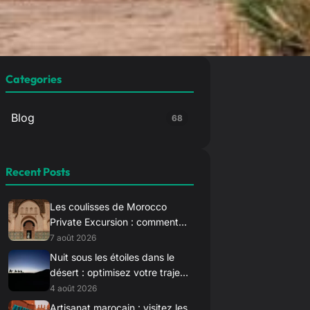
Categories
Blog
68
Recent Posts
Les coulisses de Morocco
Private Excursion : comment
nous sélectionnons nos
7 août 2026
chauffeurs d’élite
Nuit sous les étoiles dans le
désert : optimisez votre trajet
vers Merzouga pour le
4 août 2026
coucher du soleil
Artisanat marocain : visitez les