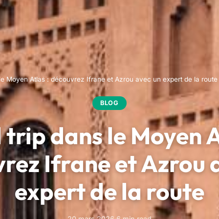
le Moyen Atlas : découvrez Ifrane et Azrou avec un expert de la route
BLOG
trip dans le Moyen A
rez Ifrane et Azrou 
expert de la route
20 mars 2026
·
6 min read