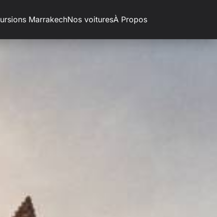
ursions Marrakech
Nos voitures
À Propos