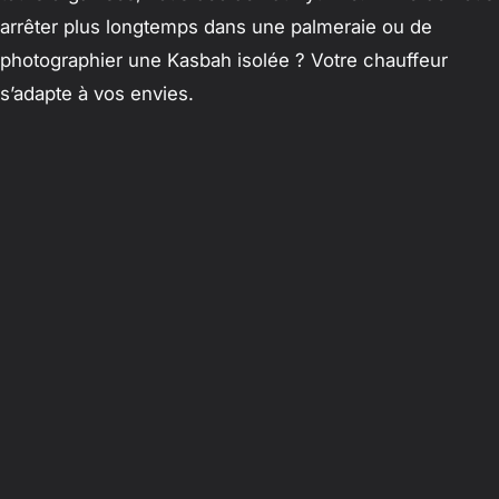
arrêter plus longtemps dans une palmeraie ou de
photographier une Kasbah isolée ? Votre chauffeur
s’adapte à vos envies.
Conclusion : Voyagez avec
élégance et sérénité
Explorer le Grand Sud marocain, de la Vallée du Dadès
aux palmeraies du Draa, est une épopée visuelle et
culturelle. Pour profiter pleinement de chaque instant
sans les contraintes de la navigation ou de la fatigue
routière, le choix d’un
chauffeur privé Marrakech
professionnel est votre meilleur atout.
Prêt à vivre l’aventure de votre vie dans le confort et la