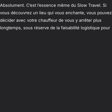
Absolument. C’est l’essence même du Slow Travel. Si
vous découvrez un lieu qui vous enchante, vous pouvez
décider avec votre chauffeur de vous y arrêter plus
longtemps, sous réserve de la faisabilité logistique pour
l’étape suivante.
Les chauffeurs parlent-ils plusieurs langues ?
Oui, nos chauffeurs sont polyglottes (français, anglais,
espagnol) afin de garantir une communication fluide et
de répondre à toutes vos interrogations durant le trajet.
Conclusion : Redécouvrez le Maroc
en toute sérénité