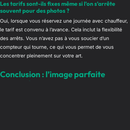
Les tarifs sont-ils fixes même si l’on s’arrête
souvent pour des photos ?
Oui, lorsque vous réservez une journée avec chauffeur,
le tarif est convenu à l’avance. Cela inclut la flexibilité
des arrêts. Vous n’avez pas à vous soucier d’un
compteur qui tourne, ce qui vous permet de vous
concentrer pleinement sur votre art.
Conclusion : l’image parfaite
n’attend que vous
Capturer l’âme du Maroc demande du temps, de la
patience et une connaissance intime des lieux. En
choisissant
Morocco Private Excursions
, vous ne louez
pas seulement une voiture, vous vous offrez un