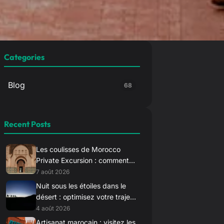
Categories
Blog
68
Recent Posts
Les coulisses de Morocco
Private Excursion : comment
nous sélectionnons nos
7 août 2026
chauffeurs d’élite
Nuit sous les étoiles dans le
désert : optimisez votre trajet
vers Merzouga pour le
4 août 2026
coucher du soleil
Artisanat marocain : visitez les