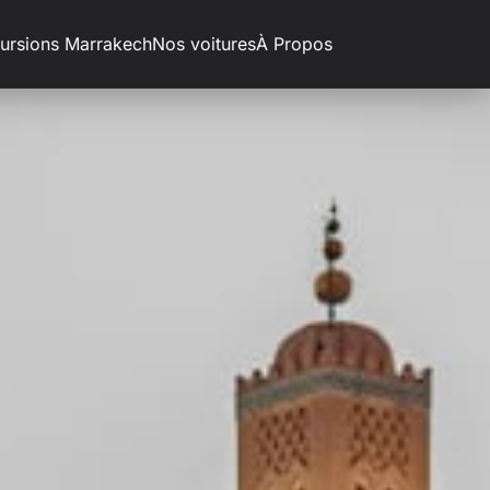
ursions Marrakech
Nos voitures
À Propos