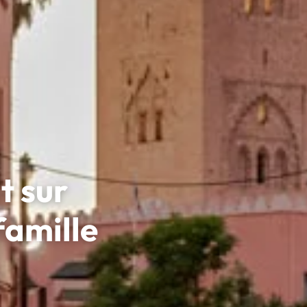
t sur
famille