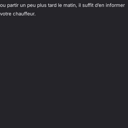
ou partir un peu plus tard le matin, il suffit d’en informer
votre chauffeur.
Conclusion : Offrez-vous la sérénité
Une excursion à Essaouira est une parenthèse
enchantée lors d’un séjour à Marrakech. En choisissant
un
chauffeur privé professionnel
, vous transformez un
simple déplacement en une journée de pure détente.
Vous évitez la fatigue, la chaleur et les incertitudes
logistiques pour ne garder que le meilleur : le bleu des
chalutiers, l’odeur du thuya et le chant des mouettes sur
les remparts.
Prêt à vivre une expérience premium ?
Réservez dès