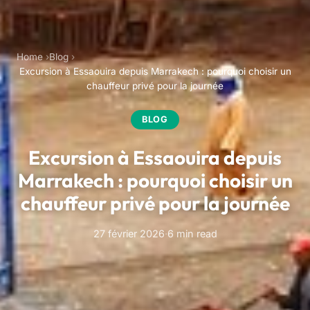
Home
Blog
Excursion à Essaouira depuis Marrakech : pourquoi choisir un
chauffeur privé pour la journée
BLOG
Excursion à Essaouira depuis
Marrakech : pourquoi choisir un
chauffeur privé pour la journée
27 février 2026
·
6 min read