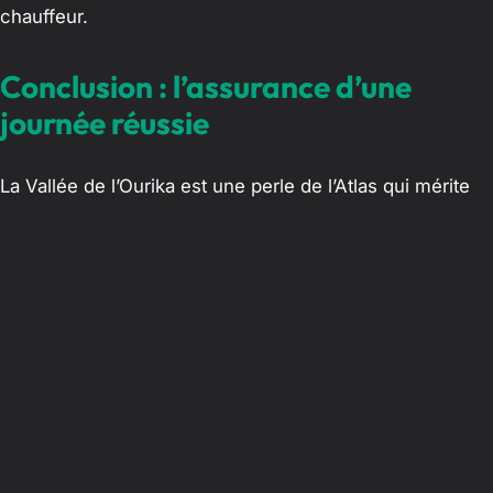
chauffeur.
Conclusion : l’assurance d’une
journée réussie
La Vallée de l’Ourika est une perle de l’Atlas qui mérite
d’être découverte avec élégance et sérénité. En
choisissant le confort d’un chauffeur privé
professionnel, vous transformez une simple visite
touristique en un voyage sensoriel et relaxant. Ne
laissez pas les contraintes logistiques gâcher votre
immersion dans la culture berbère.
Faites le choix de l’expertise et de la sécurité.
Réservez
dès aujourd’hui votre véhicule avec chauffeur
pour