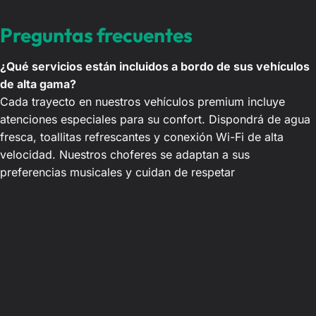
Preguntas frecuentes
¿Qué servicios están incluidos a bordo de sus vehículos
de alta gama?
Cada trayecto en nuestros vehículos premium incluye
atenciones especiales para su confort. Dispondrá de agua
fresca, toallitas refrescantes y conexión Wi-Fi de alta
velocidad. Nuestros choferes se adaptan a sus
preferencias musicales y cuidan de respetar
escrupulosamente su tranquilidad durante todo el viaje.
¿Cómo se realiza el recibimiento con cartel en el
aeropuerto de Marrakech-Menara?
Tras el aterrizaje de su vuelo, su chofer privado realizará
un seguimiento en tiempo real. Le esperará personalmente
en la sala de llegadas del aeropuerto de Marrakech-
Menara portando un cartel con su nombre. Se ocupará de
inmediato de su equipaje para guiarle con serenidad hasta