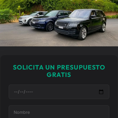
SOLICITA UN PRESUPUESTO
GRATIS
F
e
c
h
N
a
o