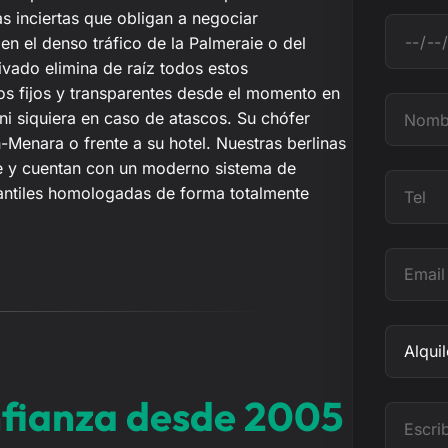
fas inciertas que obligan a negociar
F
en el denso tráfico de la Palmeraie o del
e
ivado elimina de raíz todos estos
c
os fijos y transparentes desde el momento en
h
N
ni siquiera en caso de atascos. Su chófer
a
o
-Menara o frente a su hotel. Nuestras berlinas
m
e y cuentan con un moderno sistema de
b
T
fantiles homologadas de forma totalmente
r
e
e
l
E
m
a
i
A
l
s
u
nfianza desde 2005
n
E
t
s