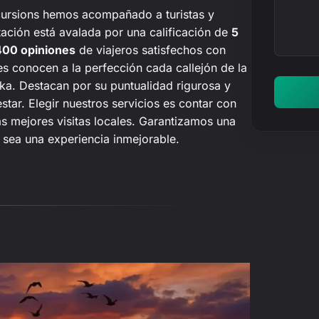
o
c
cursions hemos acompañado a turistas y
r
tación está avalada por una calificación de
5
i
400 opiniones
de viajeros satisfechos con
b
es conocen a la perfección cada callejón de la
e
ika. Destacan por su puntualidad rigurosa y
t
tar. Elegir nuestros servicios es contar con
u
s mejores visitas locales. Garantizamos una
m
e sea una experiencia inmejorable.
e
n
s
a
j
e
…