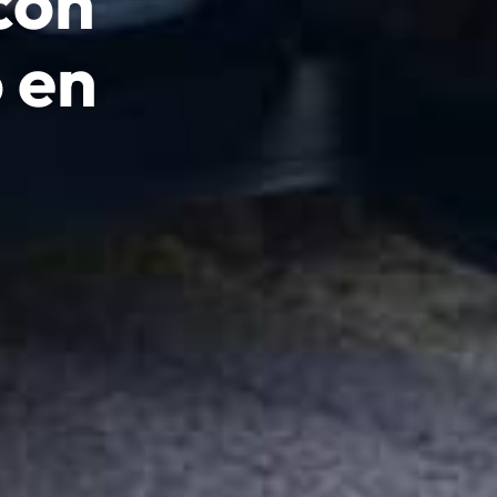
con
 en