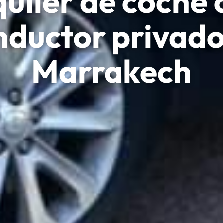
quiler de coche 
nductor privado
Marrakech