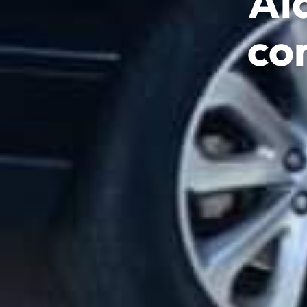
Al
co