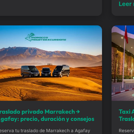
rayecto por autopista te libra de las
Leer
puerta 
omplicaciones de los autobuses públicos y
compli
e las estaciones bulliciosas. ¿Por qué elegir
permiti
n traslado […]
¿Por qu
Marrak
raslado privado Marrakech →
Taxi 
gafay: precio, duración y consejos
Trasl
eserva tu traslado de Marrakech a Agafay
Reserv