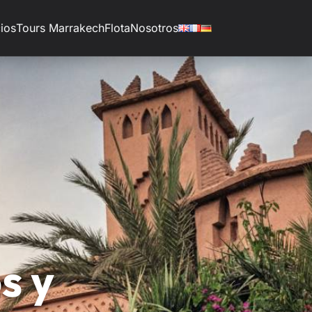
ios
Tours Marrakech
Flota
Nosotros
s y