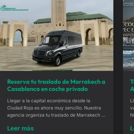
Reserva tu traslado de Marrakech a
T
Casablanca en coche privado
A
Llegar a la capital económica desde la
L
Ciudad Roja es ahora muy sencillo. Nuestra
v
agencia organiza tu traslado de Marrakech a
N
Casablanca en un vehículo privado de puerta
d
Leer más
L
a puerta. Este cómodo trayecto por autopista
s