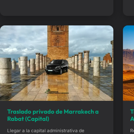
te permite evitar el estrés de las estaciones
t
de tren y el cansancio de conducir tú mismo.
c
¿Por qué elegir […]
d
u
Traslado privado de Marrakech a
T
Rabat (Capital)
A
Llegar a la capital administrativa de
R