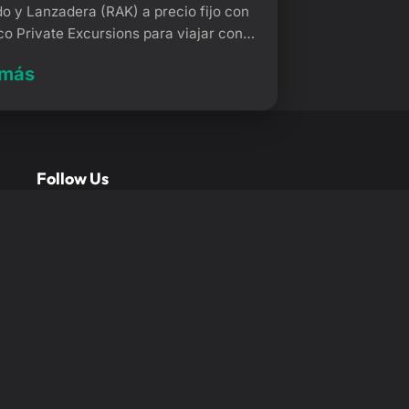
do y Lanzadera (RAK) a precio fijo con
o Private Excursions para viajar con
tranquilidad. Desde el momento en que
 más
e, olvídese de las largas esperas y
te de una bienvenida personalizada de
d. Su chófer le estará esperando
mente en la terminal de llegadas. Taxi
erto Marrakech […]
Follow Us