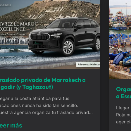
raslado privado de Marrakech a
gadir (y Taghazout)
Organ
a Ess
legar a la costa atlántica para tus
acaciones nunca ha sido tan sencillo.
Llegar 
uestra agencia organiza tu traslado privado
Roja nu
e Marrakech a Agadir o Taghazout con un
agenci
eer más
ervicio puerta a puerta. Este cómodo
Essaoui