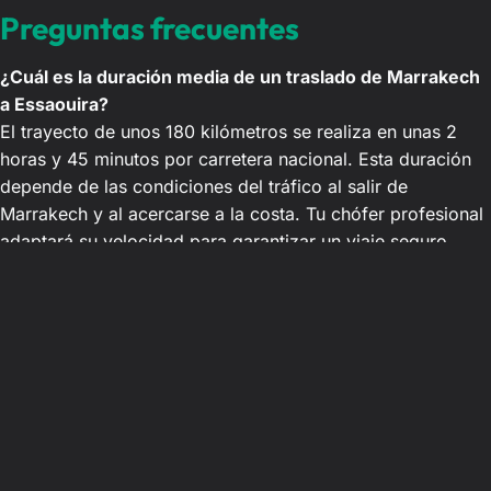
Preguntas frecuentes
¿Cuál es la duración media de un traslado de Marrakech
a Essaouira?
El trayecto de unos 180 kilómetros se realiza en unas 2
horas y 45 minutos por carretera nacional. Esta duración
depende de las condiciones del tráfico al salir de
Marrakech y al acercarse a la costa. Tu chófer profesional
adaptará su velocidad para garantizar un viaje seguro.
¿Se puede hacer una pausa durante el trayecto de
Marrakech a Essaouira?
Sí, nuestro servicio de traslado privado se adapta a tus
preferencias. Tu chófer privado realizará paradas bajo
demanda durante el viaje. Podrás visitar las famosas
cooperativas de aceite de argán, hacer fotos o disfrutar de
un té a la menta tradicional.
¿Las tarifas comunicadas al reservar son fijas?
Sí, el importe anunciado durante tu reserva online es firme,