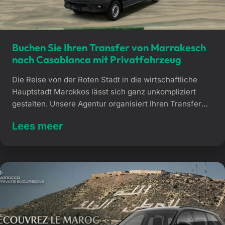
Buchen Sie Ihren Transfer von Marrakesch
nach Casablanca mit Privatfahrzeug
Die Reise von der Roten Stadt in die wirtschaftliche
Hauptstadt Marokkos lässt sich ganz unkompliziert
gestalten. Unsere Agentur organisiert Ihren Transfer
von Marrakesch nach Casablanca im privaten
Lees meer
Fahrzeug – direkt von Tür zu Tür. Diese komfortable
Fahrt über die Autobahn erspart Ihnen den Stress an
Bahnhöfen und die Ermüdung durch langes
Selbstfahren. Warum unseren Transfer […]