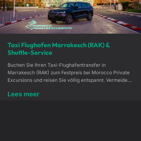
Taxi Flughafen Marrakesch (RAK) &
Shuttle-Service
Buchen Sie Ihren Taxi-Flughafentransfer in
Marrakesch (RAK) zum Festpreis bei Morocco Private
Excursions und reisen Sie völlig entspannt. Vermeiden
Sie lange Warteschlangen direkt nach der Landung und
Lees meer
genießen Sie unseren erstklassigen, persönlichen
Empfang. Ihr Fahrer erwartet Sie bereits in der
Ankunftshalle. Taxi Flughafen Marrakesch – Transfer &
Shuttle (RAK) zum Festpreis Die Landung am Flughafen
[…]