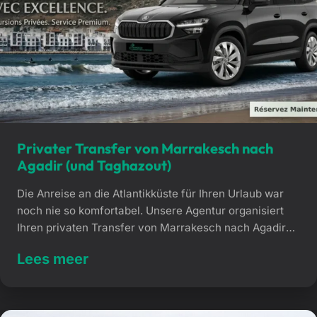
Privater Transfer von Marrakesch nach
Agadir (und Taghazout)
Die Anreise an die Atlantikküste für Ihren Urlaub war
noch nie so komfortabel. Unsere Agentur organisiert
Ihren privaten Transfer von Marrakesch nach Agadir
oder Taghazout direkt von Tür zu Tür. Diese entspannte
Lees meer
Fahrt über die Autobahn erspart Ihnen jeglichen Stress
mit öffentlichen Bussen oder überfüllten Bahnhöfen.
Warum einen privaten Transfer von Marrakesch nach
Agadir buchen? […]