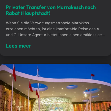
Privater Transfer von Marrakesch nach
Rabat (Hauptstadt)
Wenn Sie die Verwaltungsmetropole Marokkos
erreichen möchten, ist eine komfortable Reise das A
und O. Unsere Agentur bietet Ihnen einen erstklassigen
privaten Transfer von Marrakesch nach Rabat, der Sie
Lees meer
direkt von Tür zu Tür bringt. Mit dieser Transportlösung
entscheiden Sie sich für absolute Zuverlässigkeit und
Pünktlichkeit – ganz ohne den Stress überfüllter
Bahnhöfe oder Busse. […]