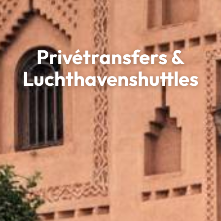
Privétransfers &
Luchthavenshuttles