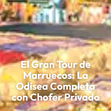
El Gran Tour de
Marruecos: La
Odisea Completa
con Chofer Privado