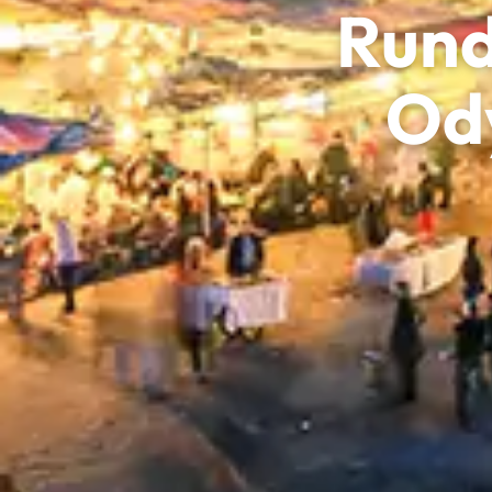
Rund
Ody