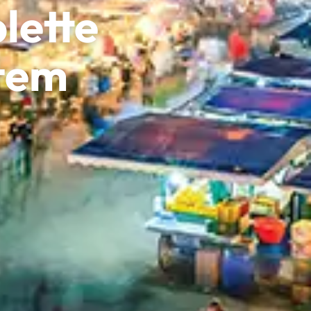
lette
atem