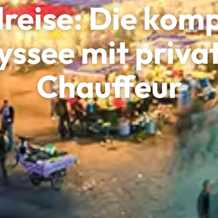
reise: Die komp
ssee mit priv
Chauffeur