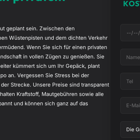
KOS
ut geplant sein. Zwischen den
D
men Wüstenpisten und dem dichten Verkehr
a
 ermüdend. Wenn Sie sich für einen privaten
t
N
andschaft in vollen Zügen zu genießen. Sie
u
a
leiter kümmert sich um Ihr Gepäck, plant
m
m
po an. Vergessen Sie Stress bei der
T
e
der Strecke. Unsere Preise sind transparent
e
halten Kraftstoff, Mautgebühren sowie alle
l
E
pannt und können sich ganz auf das
-
M
B
a
e
i