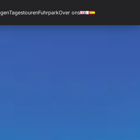
ngen
Tagestouren
Fuhrpark
Over ons