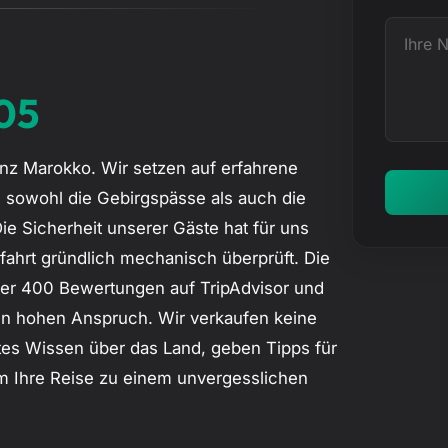
t
l
I
r
h
e
r
005
f
e
f
N
anz Marokko. Wir setzen auf erfahrene
a
d sowohl die Gebirgspässe als auch die
c
e Sicherheit unserer Gäste hat für uns
h
fahrt gründlich mechanisch überprüft. Die
r
er 400 Bewertungen auf TripAdvisor und
i
n hohen Anspruch. Wir verkaufen keine
c
rtes Wissen über das Land, geben Tipps für
h
 um Ihre Reise zu einem unvergesslichen
t
…