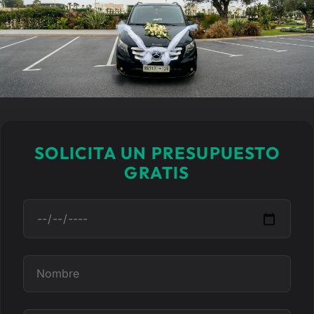
SOLICITA UN PRESUPUESTO
GRATIS
F
e
c
h
N
a
o
m