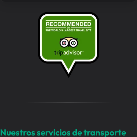
m
e
n
s
a
j
e
…
Nuestros servicios de transporte