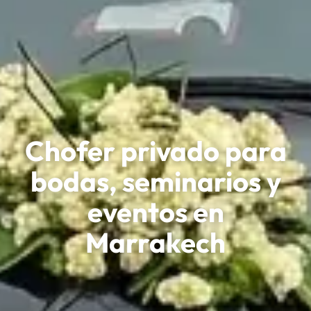
Chofer privado para
bodas, seminarios y
eventos en
Marrakech