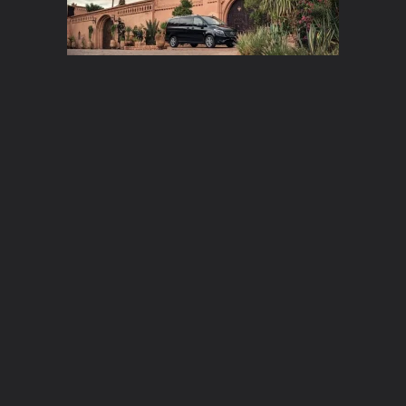
Eine moderne Flotte
prestigeträchtiger Minibusse
Unser 17-Sitzer Mercedes Sprinter verfügt über einen
geräumigen Heckkofferraum, in dem sich sperriges
Gepäck oder Golftaschen problemlos verstauen lassen.
Ausgestattet mit einem hochwertigen Audiosystem
inklusive Mikrofon für Ihre Reiseführer, getönten