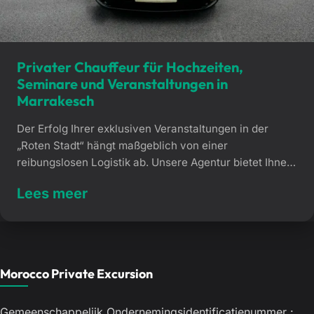
Privater Chauffeur für Hochzeiten,
Seminare und Veranstaltungen in
Marrakesch
Der Erfolg Ihrer exklusiven Veranstaltungen in der
„Roten Stadt“ hängt maßgeblich von einer
reibungslosen Logistik ab. Unsere Agentur bietet Ihnen
einen professionellen privaten Chauffeurservice für
Lees meer
Hochzeiten, Seminare und Events in Marrakesch. Wir
sorgen für eine perfekte Koordination all Ihrer
Transfers, damit Ihre Gäste vom ersten Moment an
erstklassig empfangen werden. Warum einen privaten
Chauffeur für […]
Morocco Private Excursion
Gemeenschappelijk Ondernemingsidentificatienummer :